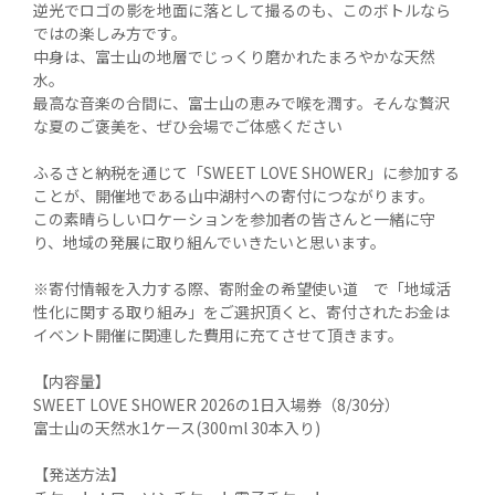
逆光でロゴの影を地面に落として撮るのも、このボトルなら
ではの楽しみ方です。

中身は、富士山の地層でじっくり磨かれたまろやかな天然
水。

最高な音楽の合間に、富士山の恵みで喉を潤す。そんな贅沢
な夏のご褒美を、ぜひ会場でご体感ください

ふるさと納税を通じて「SWEET LOVE SHOWER」に参加する
ことが、開催地である山中湖村への寄付につながります。

この素晴らしいロケーションを参加者の皆さんと一緒に守
り、地域の発展に取り組んでいきたいと思います。

※寄付情報を入力する際、寄附金の希望使い道　で「地域活
性化に関する取り組み」をご選択頂くと、寄付されたお金は
イベント開催に関連した費用に充てさせて頂きます。

【内容量】

SWEET LOVE SHOWER 2026の1日入場券（8/30分）

富士山の天然水1ケース(300ml 30本入り)

【発送方法】
