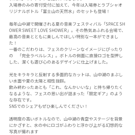
入場券のみの寄付受付に加えて、今年は入場券とラブシャオ
リジナルボトル「富士山の天然水」のセットも登場！

毎年山中湖で開催される夏の音楽フェスティバル「SPACE SH
OWER SWEET LOVE SHOWER」。その熱気あふれる会場で、
最高の音楽とともに楽しんでほしい特別な一本ができまし
た！

一番のこだわりは、フェスのクリーンなイメージにぴったり
の　「完全ラベルレス」。ボトルの側面に直接ロゴを型押し
した、潔くも遊び心のあるデザインに仕上げました。

光をキラキラと反射する多面的なカットは、山中湖のまぶし
い水面や夏の太陽と相性抜群。

飲み終わったあとも「これ、なんかいいな」と持ち帰りたく
なるような、フェスの思い出が詰まった「限定ギア」のよう
な存在です。

SNSでのシェアもぜひ楽しんでください！

透明度の高いボトルなので、山中湖の青空やステージを背景
にかざすと、水の中にロゴがふわりと浮かび上がる幻想的な
写真が撮れます
