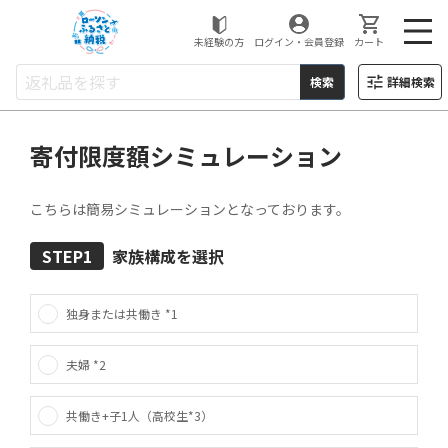
ローソンふるさと納税
未経験の方
ログイン・会員登録
カート
検索
詳細検索
LAWSON
寄付限度額シミュレーション
こちらは簡易シミュレーションとなっております。
STEP1
家族構成を選択
独身または共働き *1
夫婦 *2
共働き+子1人（高校生*3）