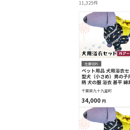
11,325
件
在庫切れ
ペット用品 犬用浴衣
型犬（小さめ）男の子
柄 犬の服 浴衣 甚平 綿
ペット ドッグウェア 可
千葉県九十九里町
ゃれ お散歩 お出かけ 
え【浴衣ML 帯M】
34,000
円