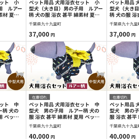
セット 小
ペット用品 犬用浴衣セット 小
ペット用品 
用 ルアー
型犬（大き目）男の子用 ルアー
型犬（大き
素材 夏用
柄 犬の服 浴衣 甚平 綿素材 夏用
柄 犬の服 浴
愛い おし
ペット ドッグウェア 可愛い おし
ペット ドッ
千葉県九十九里町
千葉県九十九里
インスタ映
ゃれ お散歩 お出かけ インスタ映
ゃれ お散歩
え【浴衣LL 帯L】
37,000
え【浴衣LL 
37,000
円
円
在庫切れ
在庫切れ
セット 中
ペット用品 犬用浴衣セット 中
ペット用品 
柄 犬の
型犬 男の子用 ルアー柄 犬の
型犬 男の子
用 ペット
服 浴衣 甚平 綿素材 夏用 ペット
服 浴衣 甚平
しゃれ お
ドッグウェア 可愛い おしゃれ お
ドッグウェア
千葉県九十九里町
千葉県九十九里
タ映え【浴
散歩 お出かけ インスタ映え【浴
散歩 お出か
衣3L 帯L】
40,000
衣3L 帯LL
40,000
円
円