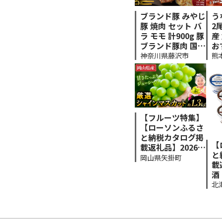
う
ブランド豚 みやじ
2
豚 焼肉 セット バ
産
ラ モモ 計900g 豚
お
ブランド豚肉 国産
蒲
ぶたにく ぶた but
熊
神奈川県藤沢市
に
a BBQ バーベキュ
祝
ー 焼き肉 しゃぶ
と
しゃぶ 真空 パッ
簡
ク ポーク しゃぶ
na
すきやき すき焼き
配
シャブシャブ お肉
【フルーツ特集】
if
肉 おにく niku BB
【ローソンふるさ
2d
Q 冷蔵 生肉 神奈
と納税カタログ掲
川 湘南 藤沢
【
載返礼品】2026年
と
発送先行予約 厳選
岡山県矢掛町
載
シャインマスカッ
酒
ト 約1.3kg 2房《2
ザ
北
026年9月上旬-11
石
月中旬頃に出荷予
ら
定(土日祝除く)》
比
ぶどう 種なし ぶ