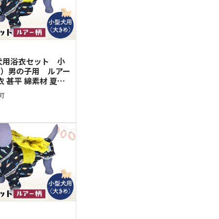
犬用浴衣セット 小
目）男の子用 ルアー
衣 甚平 綿素材 夏用
グウェア 可愛い おし
町
 お出かけ インスタ映
帯LL】