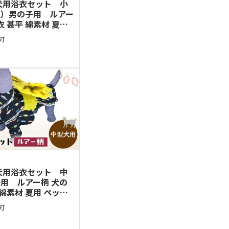
犬用浴衣セット 小
目）男の子用 ルアー
衣 甚平 綿素材 夏用
グウェア 可愛い おし
町
 お出かけ インスタ映
帯LL】
犬用浴衣セット 中
用 ルアー柄 犬の
 綿素材 夏用 ペット
 可愛い おしゃれ お
町
け インスタ映え【浴
】