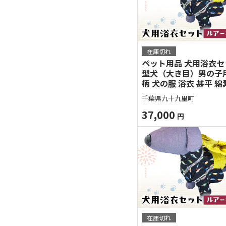
在庫切れ
ペット用品 犬用浴衣
型犬（大き目）男の子
柄 犬の服 浴衣 甚平 綿
ペット ドッグウェア 可
千葉県九十九里町
ゃれ お散歩 お出かけ 
え【浴衣L 帯ML】
37,000
円
在庫切れ