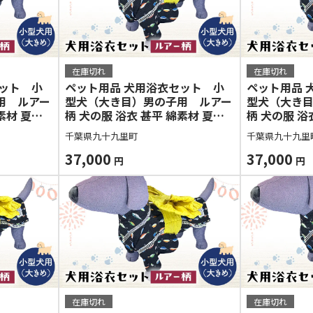
在庫切れ
在庫切れ
セット 小
ペット用品 犬用浴衣セット 小
ペット用品 
用 ルアー
型犬（大き目）男の子用 ルアー
型犬（大き
素材 夏用
柄 犬の服 浴衣 甚平 綿素材 夏用
柄 犬の服 浴
愛い おし
ペット ドッグウェア 可愛い おし
ペット ドッ
千葉県九十九里町
千葉県九十九里
インスタ映
ゃれ お散歩 お出かけ インスタ映
ゃれ お散歩
え【浴衣L 帯L】
37,000
え【浴衣L 
37,000
円
円
在庫切れ
在庫切れ