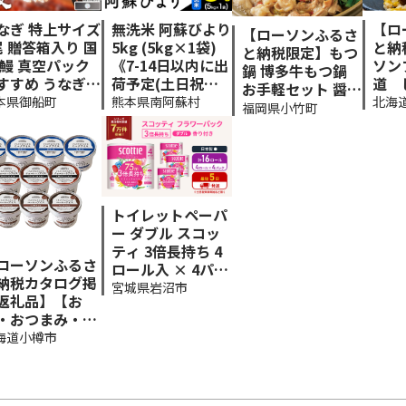
なぎ 特上サイズ
無洗米 阿蘇びより
【ロ
【ローソンふるさ
尾 贈答箱入り 国
5kg (5kg×1袋)
と納
と納税限定】もつ
 鰻 真空パック
《7-14日以内に出
ソン
鍋 博多牛もつ鍋
すすめ うなぎの
荷予定(土日祝除
道 
お手軽セット 醤油
焼 《30日以内
く)》 ｜人気米 熊
×1
本県御船町
熊本県南阿蘇村
北海
味 1人前《30営業
福岡県小竹町
出荷予定(土日
本県産米 お米 生
ナル
日以内に出荷予定
除く)》 ふるさ
活応援米---mna_
(土日祝を除く)》
のうぜい 特上
aby_r8_m_5kg_
もつ 牛もつ もつ
易包装 ウナギ u
8000_s---
鍋 醤油 しょうゆ
gi 蒲焼 秋 冬 旬
博多 鍋 博多 1人前
送時期 冷凍---m
トイレットペーパ
小分け---fn_fscs
une_lcl_1142_
ー ダブル スコッ
yar_30d_r7_800
ai---
ティ 3倍長持ち 4
0_1p--- （管理
ローソンふるさ
ロール入 × 4パッ
コード：fn_fscsy
納税カタログ掲
ク フラワーパック
ar_30d_r7_8000
宮城県岩沼市
返礼品】【お
香り付き
_1p）
・おつまみ・デ
ート特集】成城
海道小樽市
井 くちどけなめ
かなアイス 食べ
べセット ミルク