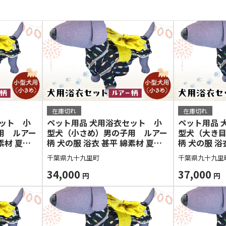
在庫切れ
在庫切れ
セット 小
ペット用品 犬用浴衣セット 小
ペット用品 
用 ルアー
型犬（小さめ）男の子用 ルアー
型犬（大き
素材 夏用
柄 犬の服 浴衣 甚平 綿素材 夏用
柄 犬の服 浴
愛い おし
ペット ドッグウェア 可愛い おし
ペット ドッ
千葉県九十九里町
千葉県九十九里
インスタ映
ゃれ お散歩 お出かけ インスタ映
ゃれ お散歩
え【浴衣ML 帯ML】
34,000
え【浴衣L 
37,000
円
円