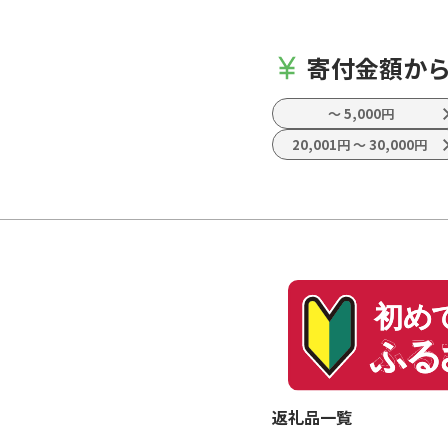
チ
どう 岡山 ぶどう
ヒ
先行予約 ぶどう
ト
シャインマスカッ
寄付金額か
ト 大粒 シャイン
マスカット 晴王
シャインマスカッ
〜
5,000円
ト 岡山 シャイン
20,001円
〜
30,000円
マスカット---ofn
_cwsmx_ae911
_26_13500_2---
返礼品一覧