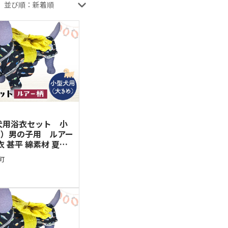
並び順：
犬用浴衣セット 小
目）男の子用 ルアー
衣 甚平 綿素材 夏用
グウェア 可愛い おし
町
 お出かけ インスタ映
帯M】