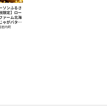
ーソンふるさ
税限定】ロー
ファーム北海
じゃがバター
6個 ★オリジ
道岩内町