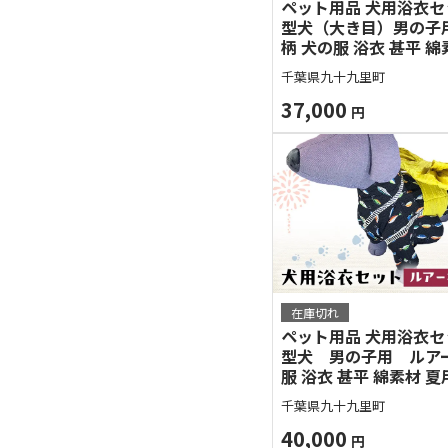
ペット用品 犬用浴衣
型犬（大き目）男の子
柄 犬の服 浴衣 甚平 綿
ペット ドッグウェア 可
千葉県九十九里町
ゃれ お散歩 お出かけ 
え【浴衣LL 帯ML】
37,000
円
在庫切れ
ペット用品 犬用浴衣
型犬 男の子用 ルアー
服 浴衣 甚平 綿素材 夏
ドッグウェア 可愛い お
千葉県九十九里町
散歩 お出かけ インス
衣3L 帯ML】
40,000
円