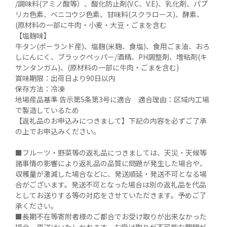
/調味料(アミノ酸等）、酸化防止剤(V.C、V.E)、乳化剤、パプ
リカ色素、ベニコウジ色素、甘味料(スクラロース)、酵素、
(原材料の一部に牛肉・小麦・大豆・ごまを含む

【塩麹味】

牛タン(ポーランド産)、塩麹(米麹、食塩)、食用ごま油、おろ
しにんにく、ブラックペッパー/酒精、PH調整剤、増粘剤(キ
サンタンガム)、(原材料の一部に牛肉・ごまを含む)

賞味期限：出荷日より90日以内

保存方法：冷凍

地場産品基準 告示第5条第3号に適合　適合理由：区域内工場
で製造しているため

【返礼品のお申込みにつきまして】下記の内容を必ずご了承
の上でお申込みください。

■フルーツ・野菜等の返礼品につきましては、天災・天候等
諸事情の影響により返礼品の品質に問題が発生した場合や、
収穫量が激減した場合などに、発送順延・発送不可となる場
合がございます。発送不可となった場合は別の返礼品を代品
としてお送りする等の対応をさせていただきます。予めご了
承ください。

■長期不在等寄附者様のご都合でお受け取りが出来なかった
場合、再送はいたしかねます。お受け取りが不可能な期間が