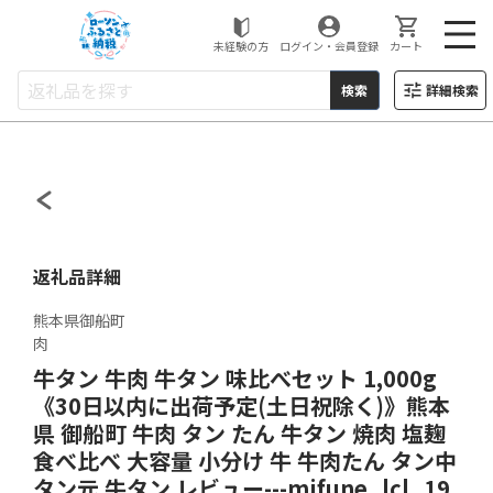
ローソンふるさと納税
未経験の方
ログイン・会員登録
カート
検索
詳細検索
返礼品詳細
熊本県御船町
肉
牛タン 牛肉 牛タン 味比べセット 1,000g
《30日以内に出荷予定(土日祝除く)》熊本
県 御船町 牛肉 タン たん 牛タン 焼肉 塩麹
食べ比べ 大容量 小分け 牛 牛肉たん タン中
タン元 牛タン レビュー---mifune_lcl_19