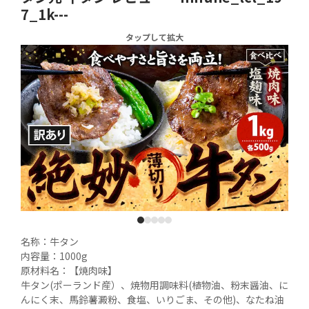
7_1k---
タップして拡大
1
2
3
4
5
名称：牛タン

内容量：1000g

原材料名：【焼肉味】

牛タン(ポーランド産）、焼物用調味料(植物油、粉末醤油、に
んにく末、馬鈴薯澱粉、食塩、いりごま、その他)、なたね油 