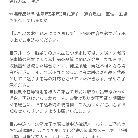
保存方法：冷凍

地場産品基準 告示第5条第3号に適合　適合理由：区域内工場
で製造しているため

【返礼品のお申込みにつきまして】下記の内容を必ずご了承
の上でお申込みください。

■フルーツ・野菜等の返礼品につきましては、天災・天候等
諸事情の影響により返礼品の品質に問題が発生した場合や、
収穫量が激減した場合などに、発送順延・発送不可となる場
合がございます。発送不可となった場合は別の返礼品を代品
としてお送りする等の対応をさせていただきます。予めご了
承ください。

■長期不在等寄附者様のご都合でお受け取りが出来なかった
場合、再送はいたしかねます。お受け取りが不可能な期間が
ある場合は、お申込み時の備考欄にご入力いただき、必ずお
知らせくださいますようお願いいたします。

■お申込み・決済完了の際には申込確認メールを、ご予約の
お品/期間限定品につきましては発送時期案内メールを、発送
の際には発送案内メールをお送りしております。
