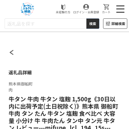
ローソンふるさと納税
未経験の方
ログイン・会員登録
カート
検索
詳細検索
返礼品詳細
熊本県御船町
肉
牛タン 牛肉 牛タン 塩麹 1,500g《30日以
内に出荷予定(土日祝除く)》熊本県 御船町
牛肉 タン たん 牛タン 塩麹 食べ比べ 大容
量 小分け 牛 牛肉たん タン中 タン元 牛タ
ン レビュー---mifune_lcl_194_15s---