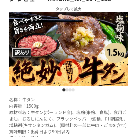
タップして拡大
1
2
3
4
名称：牛タン

内容量：1500g

原材料名：牛タン(ポーランド産)、塩麹(米麹、食塩)、食用ご
ま油、おろしにんにく、ブラックペッパー/酒精、PH調整剤、
増粘剤(キサンタンガム)、(原材料の一部に牛肉・ごまを含む)

賞味期限：出荷日より90日以内
