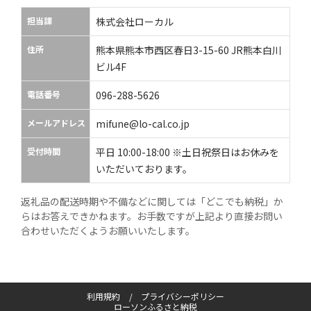
担当課
株式会社ローカル
住所
熊本県熊本市西区春日3-15-60 JR熊本白川
ビル4F
電話番号
096-288-5626
メールアドレス
mifune@lo-cal.co.jp
受付時間
平日 10:00-18:00 ※土日祝祭日はお休みを
いただいております。
返礼品の配送時期や不備などに関しては「どこでも納税」か
らはお答えできかねます。お手数ですが上記より直接お問い
合わせいただくようお願いいたします。
利用規約
プライバシーポリシー
ローソンふるさと納税