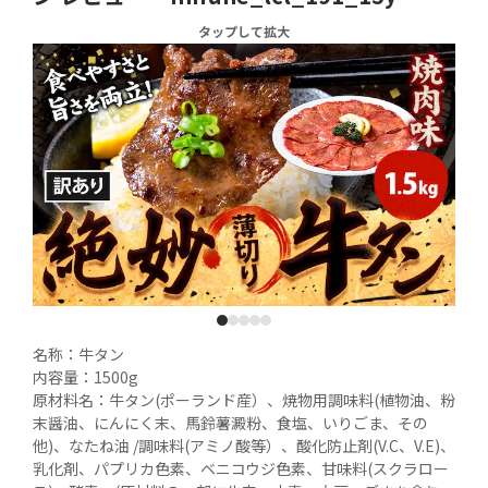
タップして拡大
1
2
3
4
5
名称：牛タン

内容量：1500g

原材料名：牛タン(ポーランド産）、焼物用調味料(植物油、粉
末醤油、にんにく末、馬鈴薯澱粉、食塩、いりごま、その
他)、なたね油 /調味料(アミノ酸等）、酸化防止剤(V.C、V.E)、
乳化剤、パプリカ色素、ベニコウジ色素、甘味料(スクラロー