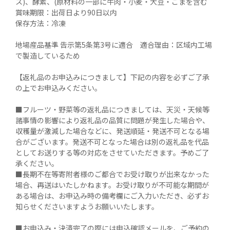
ス)、酵素、(原材料の一部に牛肉・小麦・大豆・ごまを含む

賞味期限：出荷日より90日以内

保存方法：冷凍

地場産品基準 告示第5条第3号に適合　適合理由：区域内工場
で製造しているため

【返礼品のお申込みにつきまして】下記の内容を必ずご了承
の上でお申込みください。

■フルーツ・野菜等の返礼品につきましては、天災・天候等
諸事情の影響により返礼品の品質に問題が発生した場合や、
収穫量が激減した場合などに、発送順延・発送不可となる場
合がございます。発送不可となった場合は別の返礼品を代品
としてお送りする等の対応をさせていただきます。予めご了
承ください。

■長期不在等寄附者様のご都合でお受け取りが出来なかった
場合、再送はいたしかねます。お受け取りが不可能な期間が
ある場合は、お申込み時の備考欄にご入力いただき、必ずお
知らせくださいますようお願いいたします。

■お申込み・決済完了の際には申込確認メールを、ご予約の