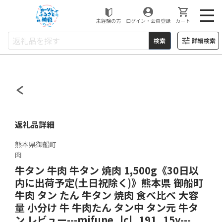
ローソンふるさと納税
未経験の方
ログイン・会員登録
カート
検索
詳細検索
返礼品詳細
熊本県御船町
肉
牛タン 牛肉 牛タン 焼肉 1,500g《30日以
内に出荷予定(土日祝除く)》熊本県 御船町
牛肉 タン たん 牛タン 焼肉 食べ比べ 大容
量 小分け 牛 牛肉たん タン中 タン元 牛タ
ン レビュー---mifune_lcl_191_15y---