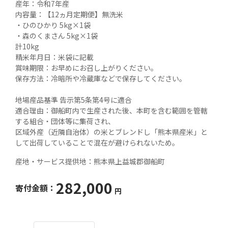
産年：令和7年産

内容量：【12ヵ月定期便】無洗米

・ひのひかり 5kg×1袋

・森のくまさん 5kg×1袋

計10kg

精米年月日：米袋に記載

賞味期限：お早めにお召し上がりください。

保存方法：冷暗所や冷蔵庫などで保存してください。

地場産品基準 告示第5条第4号に適合

適合理由：御船町内で生産された後、本町を含む範囲を管轄
する組合・団体等に集荷され、

区域外産（近隣自治体）の米とブレンドし「熊本県産米」と
して出荷していることで混在が避けられないため。
産地・サービス提供地：
熊本県上益城郡御船町
282,000
寄付金額：
円