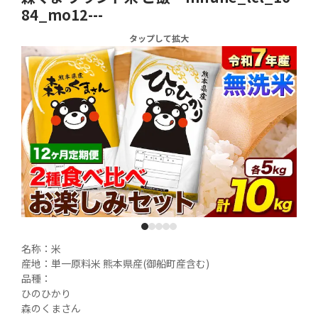
84_mo12---
タップして拡大
1
2
3
4
5
名称：米

産地：単一原料米 熊本県産(御船町産含む)

品種：

ひのひかり

森のくまさん
