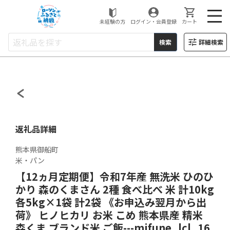
ローソンふるさと納税
未経験の方
ログイン・会員登録
カート
検索
詳細検索
返礼品詳細
熊本県御船町
米・パン
【12ヵ月定期便】令和7年産 無洗米 ひのひ
かり 森のくまさん 2種 食べ比べ 米 計10kg
各5kg×1袋 計2袋 《お申込み翌月から出
荷》 ヒノヒカリ お米 こめ 熊本県産 精米
森くま ブランド米 ご飯---mifune_lcl_16