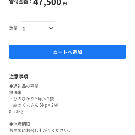
47,500
寄付金額：
円
数量
カートへ追加
注意事項
◆返礼品の容量

無洗米

・ひのひかり 5kg×2袋 

・森のくまさん 5kg×2袋 

計20kg

◆消費期限

お早めにお召し上がりください。
