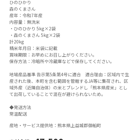
ひのひかり

森のくまさん

産年：令和7年産

内容量：無洗米

・ひのひかり 5kg×2袋 

・森のくまさん 5kg×2袋 

計20kg

精米年月日：米袋に記載

賞味期限：お早めにお召し上がりください。

保存方法：冷暗所や冷蔵庫などで保存してください。

地場産品基準 告示第5条第4号に適合　適合理由：区域内で生
産された後、本町を含む範囲を管轄するJA等に集荷され、区
域外産（近隣自治体）の米とブレンドし「熊本県産米」とし
て出荷していることで混在が避けられないため。

◆発送方法

常温配送
産地・サービス提供地：
熊本県上益城郡御船町