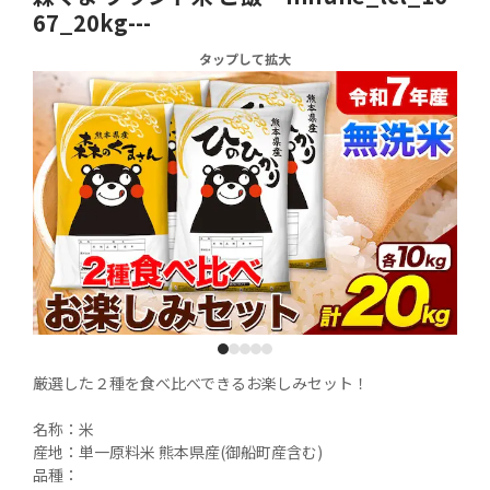
67_20kg---
タップして拡大
1
2
3
4
5
厳選した２種を食べ比べできるお楽しみセット！

名称：米

産地：単一原料米 熊本県産(御船町産含む)

品種：
