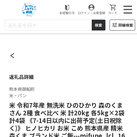
ローソンふるさと納税
未経験の方
ログイン・会員登録
カート
検索
詳細検索
返礼品詳細
熊本県御船町
米・パン
米 令和7年産 無洗米 ひのひかり 森のくま
さん 2種 食べ比べ 米 計20kg 各5kg×2袋
計4袋 《7-14日以内に出荷予定(土日祝除
く)》 ヒノヒカリ お米 こめ 熊本県産 精米
森くま ブランド米 ご飯---mifune_lcl_16