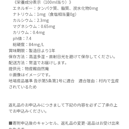
　《栄養成分表示（100ml当り）》

　エネルギー：タンパク質、脂質、炭水化物0mg

　ナトリウム：1mg（食塩相当量0g）

　カルシウム：2.3mg

　マグネシウム：0.65mg

　カリウム：0.4mg

　ph値：7.4

　総硬度：84mg/L

賞味期限：製造日より1年

保存方法：高温多湿・直射日光を避けて保存してください。

配送方法：常温でお届けします。

提供元：物産館自然庵

※画像はイメージです。

地場産品基準 告示第5条第1号に適合　適合理由：村内で生産
されているため

返礼品のお申込みにつきまして下記の内容を必ずご了承の上
でお申込みください。

■寄附申込後のキャンセル、返礼品の変更･返品はお受け出来
かねます。
