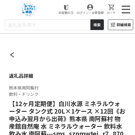
ローソンふるさと納税
未経験の方
ログイン・会員登録
カート
検索
詳細検索
返礼品詳細
熊本県南阿蘇村
飲料・ドリンク
【12ヶ月定期便】白川水源 ミネラルウォ
ーター タンク式 20L×1ケース ×12回《お
申込み翌月から出荷》熊本県 南阿蘇村 物
産館自然庵 水 ミネラルウォーター 飲料水
飲み水 南阿蘇---sms_sznmwtei_r7_870