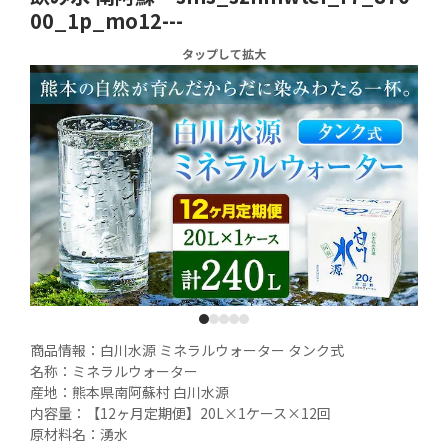
00_1p_mo12---
タップして拡大
1
2
3
4
5
商品情報：白川水源 ミネラルウォーター タンク式

名称：ミネラルウォーター

産地：熊本県南阿蘇村 白川水源

内容量：【12ヶ月定期便】20L×1ケース×12回

原材料名：湧水
