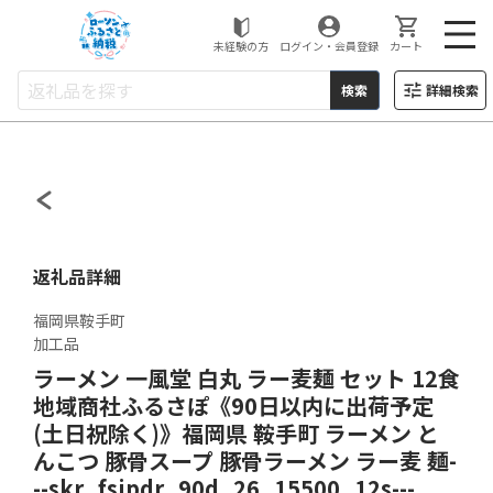
ローソンふるさと納税
未経験の方
ログイン・会員登録
カート
検索
詳細検索
返礼品詳細
福岡県鞍手町
加工品
ラーメン 一風堂 白丸 ラー麦麺 セット 12食
地域商社ふるさぽ《90日以内に出荷予定
(土日祝除く)》福岡県 鞍手町 ラーメン と
んこつ 豚骨スープ 豚骨ラーメン ラー麦 麺-
--skr_fsipdr_90d_26_15500_12s---