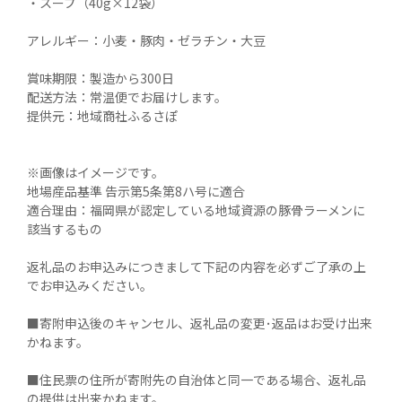
・スープ（40g×12袋）

アレルギー：小麦・豚肉・ゼラチン・大豆

賞味期限：製造から300日

配送方法：常温便でお届けします。

提供元：地域商社ふるさぽ

※画像はイメージです。

地場産品基準 告示第5条第8ハ号に適合　

適合理由：福岡県が認定している地域資源の豚骨ラーメンに
該当するもの

返礼品のお申込みにつきまして下記の内容を必ずご了承の上
でお申込みください。

■寄附申込後のキャンセル、返礼品の変更･返品はお受け出来
かねます。

■住民票の住所が寄附先の自治体と同一である場合、返礼品
の提供は出来かねます。
