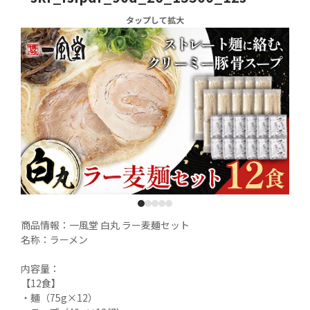
タップして拡大
1
2
3
4
5
商品情報：一風堂 白丸 ラー麦麺セット

名称：ラーメン

内容量：

【12食】

・麺（75g×12）
