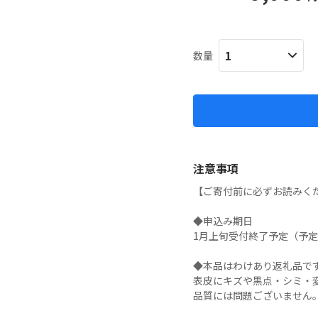
数量
注意事項
【ご寄付前に必ずお読みくだ
◆申込み期日

1月上旬受付終了予定（予定
◆本品はわけあり返礼品です
表皮にキズや黒点・シミ・変
品質には問題ございません。