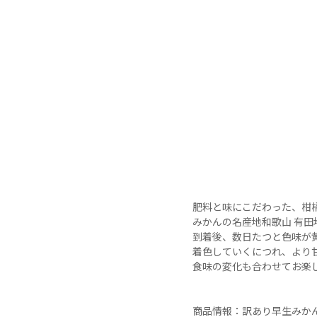
肥料と味にこだわった、柑橘
みかんの名産地和歌山 有田
到着後、数日たつと色味が黄
着色していくにつれ、より甘
食味の変化も合わせてお楽し
商品情報：訳あり早生みかん