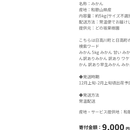
名称：みかん

産地：和歌山県産

内容量：約5kg(サイズ不選別
配送方法：常温便でお届けし
提供元：どの坂果樹園

こちらは日高川町と日高町の
検索ワード

みかん 5kg みかん 甘い み
ん訳ありみかん 訳あり ワケ
かん 訳あり早生みかん みかん
◆発送時期

12月上旬-2月上旬頃出荷予定
◆発送方法

常温配送
産地・サービス提供地：
和
9,000
寄付金額：
円