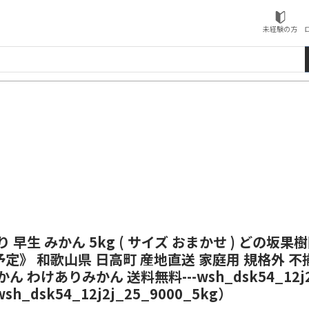
ローソンふるさと納税
未経験の方
 早生 みかん 5kg ( サイズ おまかせ ) どの坂果樹
定》 和歌山県 日高町 産地直送 家庭用 規格外 不揃
 わけありみかん 送料無料---wsh_dsk54_12j2j_
_dsk54_12j2j_25_9000_5kg）