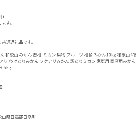
)

ます。

共通返礼品です。

かん 和歌山 みかん 蜜柑  ミカン 果物 フルーツ 柑橘 みかん10kg 和歌山
アリ わけありみかん ワケアリみかん 訳ありミカン 家庭用 家庭用みかん
5kg



歌山県日高郡日高町