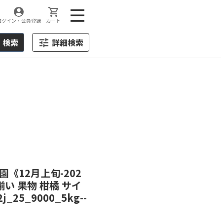
ログイン・会員登録
カート
検索
詳細検索
園《12月上旬-202
い 果物 柑橘 サイ
25_9000_5kg--