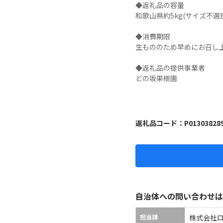
◆返礼品の容量

和歌山県約5kg(サイズ不選別
◆消費期限

生もののため早めにお召し上
◆返礼品の提供事業者

どの坂果樹園

返礼品コード：
P01303828
自治体への問い合わせは
担当課
株式会社