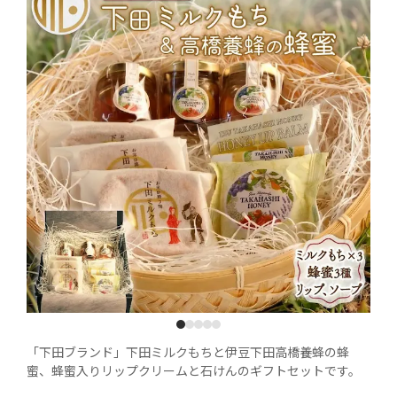
1
2
3
4
5
「下田ブランド」下田ミルクもちと伊豆下田高橋養蜂の蜂
蜜、蜂蜜入りリップクリームと石けんのギフトセットです。
