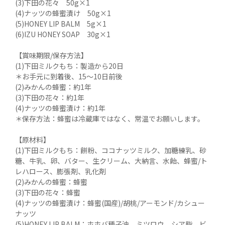
(3)下田の花々　50g×1

(4)ナッツの蜂蜜漬け　50g×1

(5)HONEY LIP BALM　5g×1

(6)IZU HONEY SOAP　30g×1

【賞味期限/保存方法】

(1)下田ミルクもち：製造から20日

＊お手元に到着後、15～10日前後

(2)みかんの蜂蜜：約1年

(3)下田の花々：約1年

(4)ナッツの蜂蜜漬け：約1年

＊保存方法：蜂蜜は冷蔵庫ではなく、常温でお願いします。

【原材料】

(1)下田ミルクもち：餅粉、ココナッツミルク、加糖練乳、砂
糖、牛乳、卵、バター、生クリーム、大納言、水飴、蜂蜜/ト
レハロース、膨張剤、乳化剤

(2)みかんの蜂蜜：蜂蜜

(3)下田の花々：蜂蜜

(4)ナッツの蜂蜜漬け：蜂蜜(国産)/胡桃/アーモンド/カシュー
ナッツ

(5)HONEY LIP BALM：ホホバ種子油、ミツロウ、シア脂、ビ