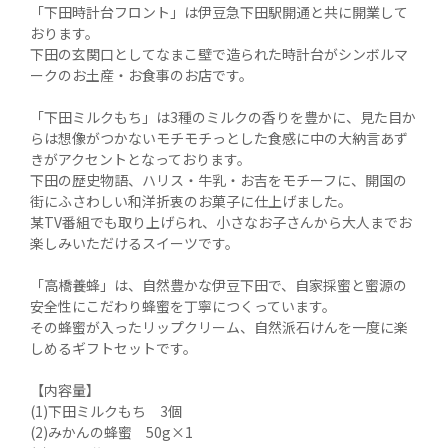
「下田時計台フロント」は伊豆急下田駅開通と共に開業して
おります。

下田の玄関口としてなまこ壁で造られた時計台がシンボルマ
ークのお土産・お食事のお店です。

「下田ミルクもち」は3種のミルクの香りを豊かに、見た目か
らは想像がつかないモチモチっとした食感に中の大納言あず
きがアクセントとなっております。

下田の歴史物語、ハリス・牛乳・お吉をモチーフに、開国の
街にふさわしい和洋折衷のお菓子に仕上げました。

某TV番組でも取り上げられ、小さなお子さんから大人までお
楽しみいただけるスイーツです。

「高橋養蜂」は、自然豊かな伊豆下田で、自家採蜜と蜜源の
安全性にこだわり蜂蜜を丁寧につくっています。

その蜂蜜が入ったリップクリーム、自然派石けんを一度に楽
しめるギフトセットです。

【内容量】

(1)下田ミルクもち　3個

(2)みかんの蜂蜜　50g×1
