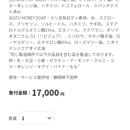
ターオレンジ油、ハチミツ、トコフェロール　※パッチテス
ト済み

(6)IZU HONEY SOAP：カリ含有石ケン素地、水、スクロー
ス、グリセリン、ソルビートル、ハチミツ、ヤギ乳、ステア
ロイルグルタミン酸2Ｎa、エタノール、スクワラン、ポリク
オタ二ウム-51（リピジュア）、ミツロウ、ホホバ種子油、ロ
ーヤルゼリー、エチドロン酸4Ｎa、ローズマリー油、ニオイ
テンジクアオイ花油

"同じ製造場所で以下の品目を含む品を製造しております。 
卵・乳・大豆・小麦・ゼラチン・アーモンド・クルミ・ゴ
産地・サービス提供地：
静岡県下田市
17,000
寄付金額：
円
数量