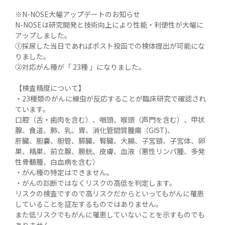
※N-NOSE大幅アップデートのお知らせ

N-NOSEは研究開発と技術向上により性能・利便性が大幅に
アップしました。

①採尿した当日であればポスト投函での検体提出が可能にな
りました。

②対応がん種が「 23種 」になりました。

【検査精度について】

・23種類のがんに線虫が反応することが臨床研究で確認され
ています。

口腔（舌・歯肉を含む）、咽頭、喉頭（声門を含む）、甲状
腺、食道、肺、乳、胃、消化管間質腫瘍（GIST)、

肝臓、胆嚢、胆管、膵臓、腎臓、大腸、子宮頸、子宮体、卵
巣、精巣、前立腺、膀胱、皮膚、血液（悪性リンパ腫、多発
性骨髄腫、白血病を含む）

・がん種の特定はできません。

・がんの診断ではなくリスクの高低を判定します。

リスクの検査ですので高リスクだからといってもがんに罹患
していることを証左するものではありません。

また低リスクでもがんに罹患していないことを示すものでも