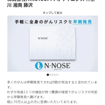
川 湘南 藤沢
タップして拡大
1
2
3
4
5
多くのがんは早期発見できれば9割が完治すると言われていま
す。

わずか体長1ミリの線虫が持つ驚異の嗅覚でがんリスクの判定
から早期発見へ繋げます。

既に70万人以上の方に受検いただいております。
