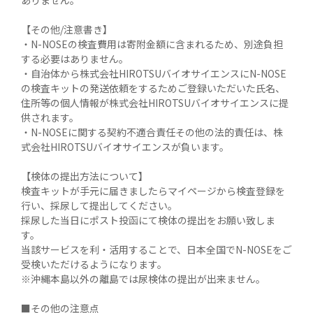
ありません。

【その他/注意書き】

・N-NOSEの検査費用は寄附金額に含まれるため、別途負担
する必要はありません。

・自治体から株式会社HIROTSUバイオサイエンスにN-NOSE
の検査キットの発送依頼をするためご登録いただいた氏名、
住所等の個人情報が株式会社HIROTSUバイオサイエンスに提
供されます。

・N-NOSEに関する契約不適合責任その他の法的責任は、株
式会社HIROTSUバイオサイエンスが負います。

【検体の提出方法について】

検査キットが手元に届きましたらマイページから検査登録を
行い、採尿して提出してください。

採尿した当日にポスト投函にて検体の提出をお願い致しま
す。

当該サービスを利・活用することで、日本全国でN-NOSEをご
受検いただけるようになります。

※沖縄本島以外の離島では尿検体の提出が出来ません。

■その他の注意点
