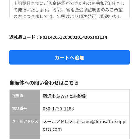
上記期日までにご入金確認ができたものを令和7年分とし
て発行いたします。 なお、寄附金受領証明書のみご希望
の方につきましては、年明けより順次発行し郵送いたし
ます。

ワンストップ特例申請書をご希望の方につきましては、1
2月27日までにご入金が確認出来たものを年内に発送いた
返礼品コード：
P01142051200002014205101114
します。

12月28日以降のご入金確確認分は、令和8年1月3日まで
に発送いたします。

カートへ追加
■　ワンストップ特例について

ワンストップ特例をご利用される場合、令和8年1月10日
までに申請書が当庁まで届くように発送ください。

自治体への問い合わせはこちら
マイナンバーに関する添付書類に漏れのないようご注意
ください。

担当課
藤沢市ふるさと納税係
ダウンロードされる場合は以下よりお願いいたします。

URL：https://www.soumu.go.jp/main_content/00039
電話番号
050-1730-1188
7109.pdf

メールアドレス
メールアドレス:fujisawa@furusato-supp
当庁は12月27日から1月4日まで閉庁いたします。

orts.com
12月27日閉庁後のお問合せ等につきましては、1月5日以