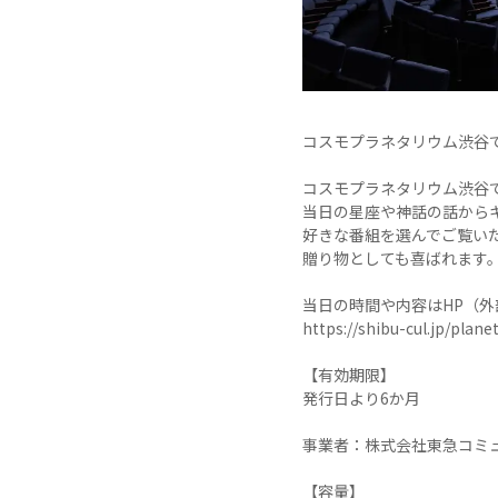
コスモプラネタリウム渋谷で
コスモプラネタリウム渋谷
当日の星座や神話の話からキ
好きな番組を選んでご覧いた
贈り物としても喜ばれます。
当日の時間や内容はHP（外
https://shibu-cul.jp/plane
【有効期限】

発行日より6か月

事業者：株式会社東急コミュ
【容量】
