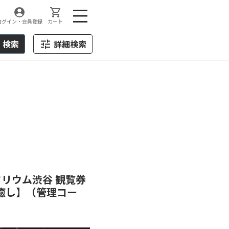
ログイン・会員登録
カート
検索
詳細検索
タリウム渋谷 観覧券
ト 癒し】（管理コー