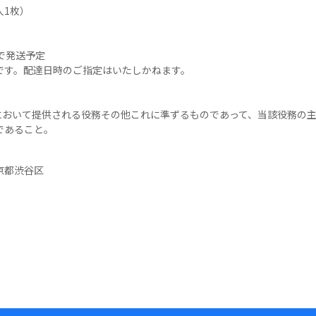
1枚）

で発送予定

す。配達日時のご指定はいたしかねます。

内において提供される役務その他これに準ずるものであって、当該役務の
あること。

京都渋谷区