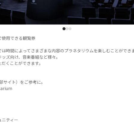
1
2
3
使用できる観覧券

では時間によってさまざまな内容のプラネタリウムを楽しむことができま
ッズ向け、音楽番組など様々。

だくことができます。



部サイト）をご参考に。

tarium

ニティー
