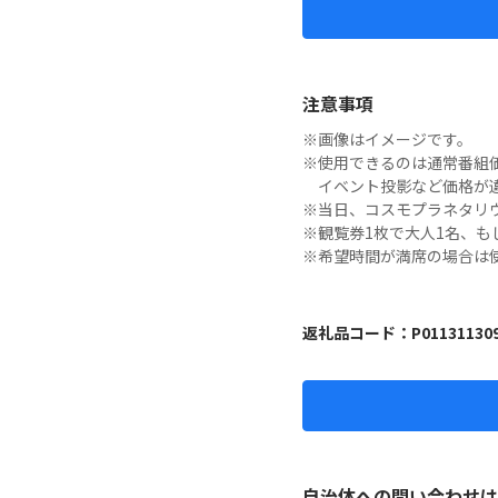
注意事項
※画像はイメージです。

※使用できるのは通常番組価
　イベント投影など価格が違
※当日、コスモプラネタリ
※観覧券1枚で大人1名、も
※希望時間が満席の場合は
返礼品コード：
P01131130
自治体への問い合わせは