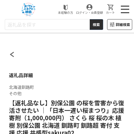
ローソンふるさと納税
未経験の方
ログイン・会員登録
カート
検索
詳細検索
返礼品詳細
北海道釧路町
その他
【返礼品なし】別保公園 の桜を雪害から復
活させたい ｜「日本一遅い桜まつり」応援
寄附（1,000,000円） さくら 桜 桜の木 植
樹 別保公園 北海道 釧路町 釧路超 寄付 支
援 応援 共感型sakura02