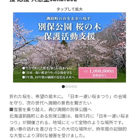
タップして拡大
1
2
3
4
5
折れた桜を、希望の苗木に。「日本一遅い桜まつり」の会場
を守り、次の世代へ満開の景色を繋ぎたい

■雪害を乗り越え、再び満開の別保公園へ

北海道釧路町にある別保公園は、毎年5月に「日本一遅い桜ま
つり」が開催される、地域にとって宝物のような場所です。
遅い春の訪れを喜び合うこの大切な場所が、昨年度の記録的
な大雪により深刻な被害を受けました。
