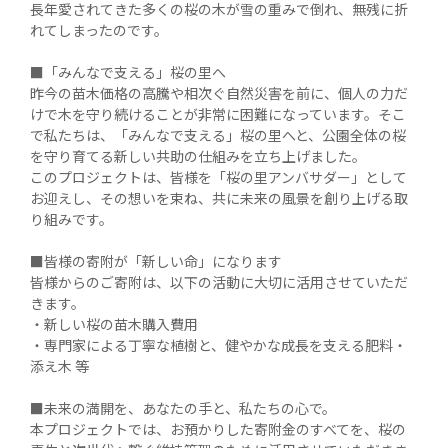
長年愛されてきた多くの桜の木が雪の重みで倒れ、無残に折
れてしまったのです。

■「みんなで支える」桜の里へ

昨今の苗木価格の高騰や相次ぐ自然災害を前に、個人の力だ
けで木を守り続けることが非常に困難になっています。そこ
で私たちは、「みんなで支える」桜の里へと、公園全体の桜
を守り育てる新しい共助の仕組みを立ち上げました。

このプロジェクトは、皆様を「桜の里アンバサダー」として
お迎えし、その想いを束ね、共に未来の風景を創り上げる取
り組みです。

■皆様の寄附が「新しい命」になります

皆様からのご寄附は、以下の活動に大切に活用させていただ
きます。

・新しい桜の苗木購入費用

・専門家による丁寧な植樹と、健やかな成長を支える肥料・
添え木 等

■未来の満開を、あなたの手と、私たちの心で。

本プロジェクトでは、お預かりした寄附金のすべてを、桜の