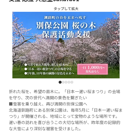
タップして拡大
1
2
3
4
5
折れた桜を、希望の苗木に。「日本一遅い桜まつり」の会場
を守り、次の世代へ満開の景色を繋ぎたい

■雪害を乗り越え、再び満開の別保公園へ

北海道釧路町にある別保公園は、毎年5月に「日本一遅い桜ま
つり」が開催される、地域にとって宝物のような場所です。
遅い春の訪れを喜び合うこの大切な場所が、昨年度の記録的
な大雪により深刻な被害を受けました。
