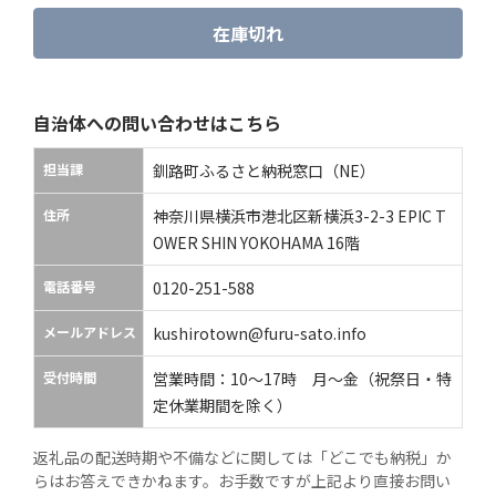
在庫切れ
自治体への問い合わせはこちら
担当課
釧路町ふるさと納税窓口（NE）
住所
神奈川県横浜市港北区新横浜3-2-3 EPIC T
OWER SHIN YOKOHAMA 16階
電話番号
0120-251-588
メールアドレス
kushirotown@furu-sato.info
受付時間
営業時間：10〜17時 月〜金（祝祭日・特
定休業期間を除く）
返礼品の配送時期や不備などに関しては「どこでも納税」か
らはお答えできかねます。お手数ですが上記より直接お問い