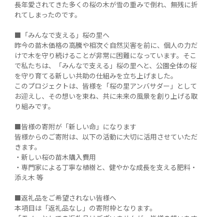
長年愛されてきた多くの桜の木が雪の重みで倒れ、無残に折
れてしまったのです。

■「みんなで支える」桜の里へ

昨今の苗木価格の高騰や相次ぐ自然災害を前に、個人の力だ
けで木を守り続けることが非常に困難になっています。そこ
で私たちは、「みんなで支える」桜の里へと、公園全体の桜
を守り育てる新しい共助の仕組みを立ち上げました。

このプロジェクトは、皆様を「桜の里アンバサダー」として
お迎えし、その想いを束ね、共に未来の風景を創り上げる取
り組みです。

■皆様の寄附が「新しい命」になります

皆様からのご寄附は、以下の活動に大切に活用させていただ
きます。

・新しい桜の苗木購入費用

・専門家による丁寧な植樹と、健やかな成長を支える肥料・
添え木 等

■返礼品をご希望されない皆様へ

本項目は「返礼品なし」の寄附枠となります。
