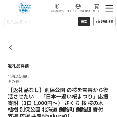
ローソンふるさと納税
未経験の方
ログイン・会員登録
カート
検索
詳細検索
返礼品詳細
北海道釧路町
その他
【返礼品なし】別保公園 の桜を雪害から復
活させたい ｜「日本一遅い桜まつり」応援
寄附（1口 1,000円〜） さくら 桜 桜の木
植樹 別保公園 北海道 釧路町 釧路超 寄付
支援 応援 共感型sakura01