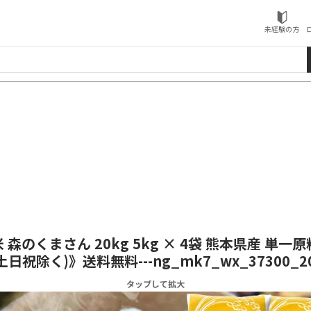
ローソンふるさと納税
未経験の方
 森のくまさん 20kg 5kg × 4袋 熊本県産 単一原
祝除く)》送料無料---ng_mk7_wx_37300_20k
タップして拡大