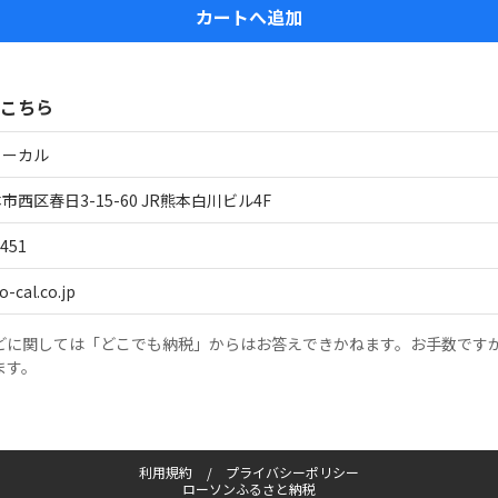
カートへ追加
こちら
ローカル
西区春日3-15-60 JR熊本白川ビル4F
4451
-cal.co.jp
どに関しては「どこでも納税」からはお答えできかねます。お手数です
ます。
利用規約
プライバシーポリシー
ローソンふるさと納税