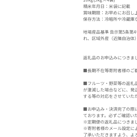
精米年月日：米袋に記載

賞味期限：お早めにお召し上
保存方法：冷暗所や冷蔵庫な
地場産品基準 告示第5条
れ、区域外産（近隣自治体
返礼品のお申込みにつきま
■長期不在等寄附者様のご
■フルーツ・野菜等の返礼
が激減した場合などに、発
する等の対応をさせていただ
■お申込み・決済完了の際
ております。必ずご確認い
※定期便の返礼品につきま
※寄附者様のメール設定に