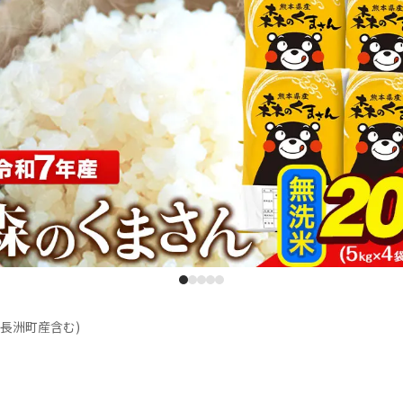
1
2
3
4
5
長洲町産含む)
