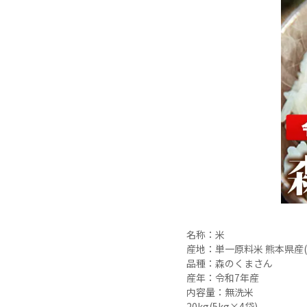
名称：米

産地：単一原料米 熊本県産(
品種：森のくまさん

産年：令和7年産

内容量：無洗米

20kg(5kg×4袋)
