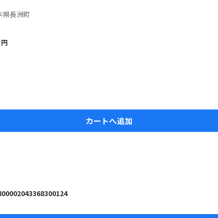
本県長洲町
円
カートへ追加
800002043368300124