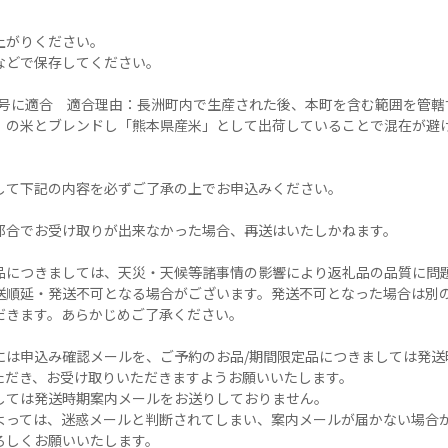
がりください。

どで保存してください。

第4号に適合　適合理由：長洲町内で生産された後、本町を含む範囲を管
）の米とブレンドし「熊本県産米」として出荷していることで混在が避け
して下記の内容を必ずご了承の上でお申込みください。

都合でお受け取りが出来なかった場合、再送はいたしかねます。

品につきましては、天災・天候等諸事情の影響により返礼品の品質に問
送順延・発送不可となる場合がございます。発送不可となった場合は別
きます。あらかじめご了承ください。

には申込み確認メールを、ご予約のお品/期間限定品につきましては発送
ただき、お受け取りいただきますようお願いいたします。

しては発送時期案内メールをお送りしておりません。

よっては、迷惑メールと判断されてしまい、案内メールが届かない場合