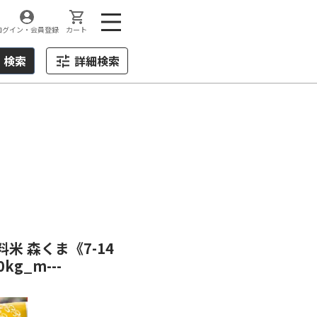
ログイン・会員登録
カート
検索
詳細検索
料米 森くま《7-14
g_m---