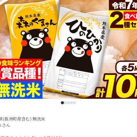
1
2
3
4
5
(長洲町産含む) 無洗米

さん
