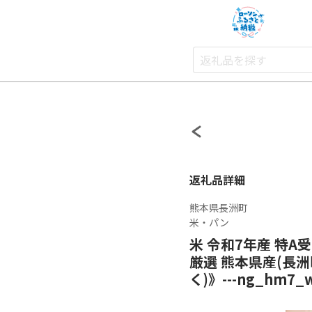
返礼品詳細
熊本県長洲町
米・パン
米 令和7年産 特A
厳選 熊本県産(長洲
く)》---ng_hm7_w