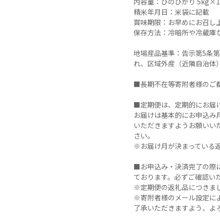
内容量：ひのひかり 5kg×1袋
精米年月日：米袋に記載

賞味期限：お早めにお召し上
保存方法：冷暗所や冷蔵庫な
地場産品基準：告示第5条
れ、区域外産（近隣自治体
■長期不在等寄附者様のご
■定期便は、定期的にお届け
お届けは基本的にお申込み
いただきますようお願いい
さい。

※お届け月が決まっている
■お申込み・決済完了の際
ております。必ずご確認い
※定期便の返礼品につきま
※寄附者様のメール設定に