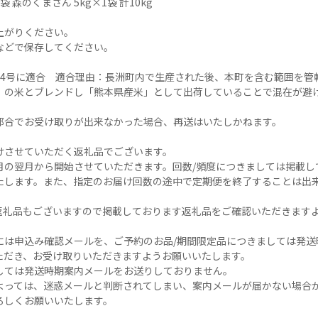
 森のくまさん 5kg×1袋 計10kg

がりください。

どで保存してください。

第4号に適合　適合理由：長洲町内で生産された後、本町を含む範囲を管
）の米とブレンドし「熊本県産米」として出荷していることで混在が避け
都合でお受け取りが出来なかった場合、再送はいたしかねます。

させていただく返礼品でございます。

月の翌月から開始させていただきます。回数/頻度につきましては掲載し
たします。また、指定のお届け回数の途中で定期便を終了することは出
返礼品もございますので掲載しております返礼品をご確認いただきますよ
には申込み確認メールを、ご予約のお品/期間限定品につきましては発送
ただき、お受け取りいただきますようお願いいたします。

しては発送時期案内メールをお送りしておりません。

よっては、迷惑メールと判断されてしまい、案内メールが届かない場合