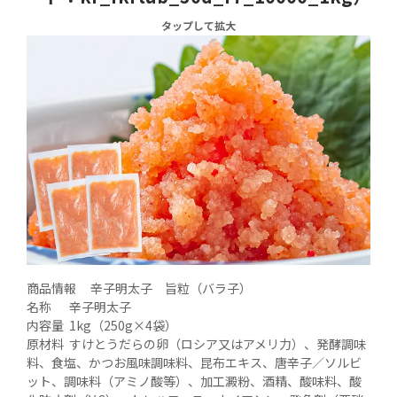
タップして拡大
商品情報	辛子明太子　旨粒（バラ子）

名称	辛子明太子

内容量	1kg（250g×4袋）

原材料	すけとうだらの卵（ロシア又はアメリ力）、発酵調味
料、食塩、かつお風味調味料、昆布エキス、唐辛子／ソルビ
ット、調味料（アミノ酸等）、加工澱粉、酒精、酸味料、酸