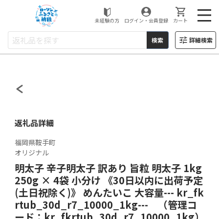
ローソンふるさと納税
未経験の方
ログイン・会員登録
カート
検索
詳細検索
返礼品詳細
福岡県鞍手町
オリジナル
明太子 辛子明太子 訳あり 旨粒 明太子 1kg
250g × 4袋 小分け 《30日以内に出荷予定
(土日祝除く)》 めんたいこ 大容量--- kr_fk
rtub_30d_r7_10000_1kg--- （管理コ
ード：kr_fkrtub_30d_r7_10000_1kg）