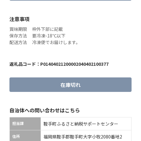
注意事項
賞味期限	枠外下部に記載

保存方法	要冷凍-18℃以下

配送方法	冷凍便でお届けします。
返礼品コード：
P01404021200002040402100377
在庫切れ
自治体への問い合わせはこちら
担当課
鞍手町ふるさと納税サポートセンター
住所
福岡県鞍手郡鞍手町大字小牧2080番地2