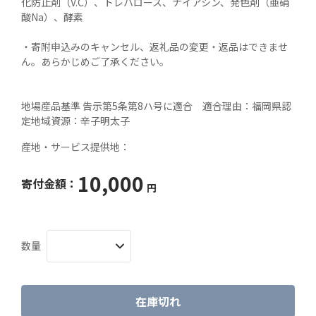
化防止剤（V.C）、トレハロース、ナイアシン、発色剤（亜硝
酸Na）、酵素

・寄附申込みのキャンセル、返礼品の変更・返品はできませ
ん。あらかじめご了承ください。 

地場産品基準 告示第5条第8ハ号に適合　適合理由：福岡県認
産地・サービス提供地：
10,000
寄付金額：
円
数量
在庫切れ