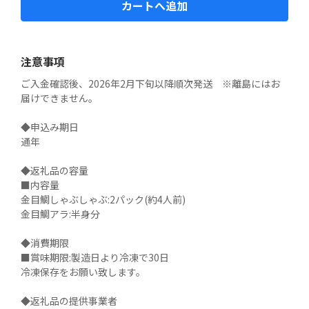
カートへ追加
注意事項
ご入金確認後、2026年2月下旬以降順次発送　※離島にはお
届けできません。

◆申込み期日

通年

◆返礼品の容量

■内容量

金目鯛しゃぶしゃぶ:2パック(約4人前)

金目鯛アラ:半身分

◆消費期限

■賞味期限:製造日より冷凍で30日

冷凍保存をお願い致します。

◆返礼品の提供事業者
