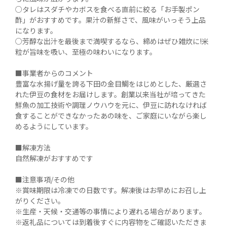
○タレはスダチやカボスを食べる直前に絞る「お手製ポン
酢」がおすすめです。果汁の新鮮さで、風味がいっそう上品
になります。

○芳醇な出汁を最後まで満喫するなら、締めはぜひ雑炊に!米
粒が旨味を吸い、至極の味わいになります。

■事業者からのコメント

豊富な水揚げ量を誇る下田の金目鯛をはじめとした、厳選さ
れた伊豆の食材をお届けします。創業以来当社が培ってきた
鮮魚の加工技術や調理ノウハウを元に、伊豆に訪れなければ
食することができなかったあの味を、ご家庭にいながら楽し
めるようにしています。

■解凍方法

自然解凍がおすすめです

■注意事項/その他

※賞味期限は冷凍での日数です。解凍後はお早めにお召し上
がりください。

※生産・天候・交通等の事情により遅れる場合があります。

※返礼品については到着後すぐに内容物をご確認いただきま