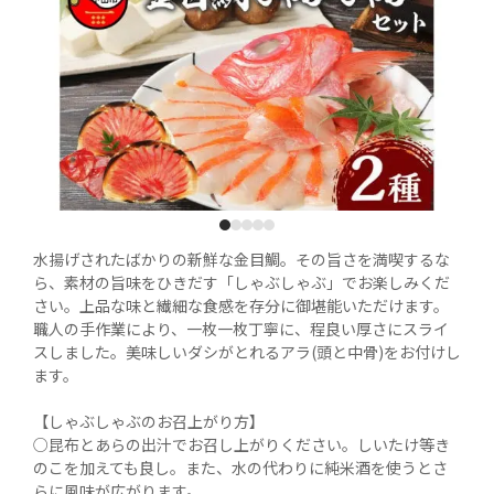
1
2
3
4
5
水揚げされたばかりの新鮮な金目鯛。その旨さを満喫するな
ら、素材の旨味をひきだす「しゃぶしゃぶ」でお楽しみくだ
さい。上品な味と繊細な食感を存分に御堪能いただけます。

職人の手作業により、一枚一枚丁寧に、程良い厚さにスライ
スしました。美味しいダシがとれるアラ(頭と中骨)をお付けし
ます。

【しゃぶしゃぶのお召上がり方】

○昆布とあらの出汁でお召し上がりください。しいたけ等き
のこを加えても良し。また、水の代わりに純米酒を使うとさ
らに風味が広がります。
