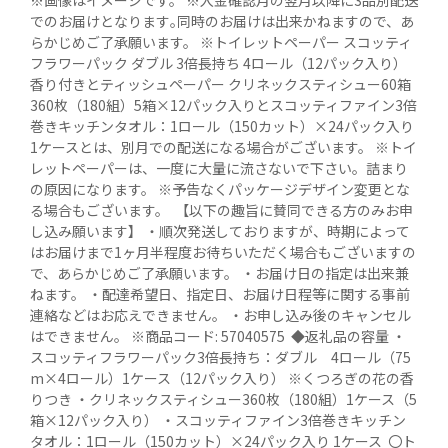
※画像はイメージです。 ※入金確認月の翌月以降に3品別配送
でのお届けとなります｡同時のお届けは出来かねますので、あ
らかじめご了承願います。 ※トイレットペーパー スコッティ
フラワーパック ダブル 3倍長持ち 4ロール（12パック入り）
香り付きとティッシュペーパー クリネックスティシュー60箱 
360枚（180組）5箱×12パック入りとスコッティファイン3倍
巻きキッチンタオル：1ロール（150カット）×24パック入り 
1ケースとは、別月での配送になる場合がございます。 ※トイ
レットペーパーは、一度に大量に流さないで下さい。詰まり
の原因になります。 ※予告なくパッケージデザイン変更とな
る場合もございます。  【以下の趣旨に賛同できる方のみお申
し込み願います】 ・順次発送しておりますが、時期によって
はお届けまで1ヶ月半程度お待ちいただく場合もございますの
で、あらかじめご了承願います。 ・お届け日の指定は出来兼
ねます。 ・配達希望日、指定日、お届け日程等に関する事前
連絡などはお応えできません。 ・お申し込み後のキャンセル
はできません。 ※商品コード: 57040575  ◆返礼品の容量 ・
スコッティフラワーパック3倍長持ち：ダブル　4ロール（75
m×4ロール）1ケース（12パック入り） ※くつろぎの花の香
りつき ・クリネックスティシュー360枚（180組）1ケース（5
箱×12パック入り） ・スコッティファイン3倍巻きキッチン
タオル：1ロール（150カット）×24パック入り 1ケース  〇ト