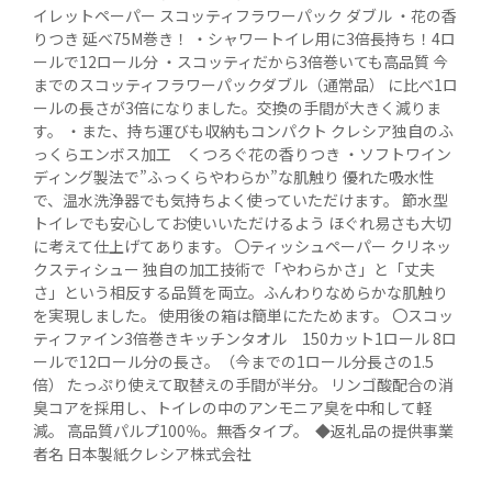
イレットペーパー スコッティフラワーパック ダブル ・花の香
りつき 延べ75M巻き！ ・シャワートイレ用に3倍長持ち！4ロ
ールで12ロール分 ・スコッティだから3倍巻いても高品質 今
までのスコッティフラワーパックダブル（通常品） に比べ1ロ
ールの長さが3倍になりました。交換の手間が大きく減りま
す。 ・また、持ち運びも収納もコンパクト クレシア独自のふ
っくらエンボス加工　くつろぐ花の香りつき ・ソフトワイン
ディング製法で”ふっくらやわらか”な肌触り 優れた吸水性
で、温水洗浄器でも気持ちよく使っていただけます。 節水型
トイレでも安心してお使いいただけるよう ほぐれ易さも大切
に考えて仕上げてあります。 〇ティッシュペーパー クリネッ
クスティシュー 独自の加工技術で「やわらかさ」と「丈夫
さ」という相反する品質を両立。ふんわりなめらかな肌触り
を実現しました。 使用後の箱は簡単にたためます。 〇スコッ
ティファイン3倍巻きキッチンタオル　150カット1ロール 8ロ
ールで12ロール分の長さ。（今までの1ロール分長さの1.5
倍） たっぷり使えて取替えの手間が半分。 リンゴ酸配合の消
臭コアを採用し、トイレの中のアンモニア臭を中和して軽
減。 高品質パルプ100％。無香タイプ。  ◆返礼品の提供事業
者名 日本製紙クレシア株式会社