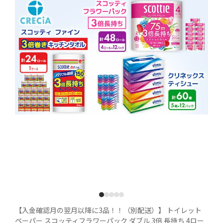
1
2
3
4
5
【入金確認月の翌月以降に3品！！（別配送）】 トイレット
ペーパー スコッティフラワーパック ダブル 3倍 長持ち 4ロー