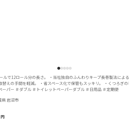
1
2
3
4
5
ロールで12ロール分の長さ。 ・当社独自のふんわりキープ長巻製法によ
取替えの手間を軽減。 ・省スペース化で保管もスッキリ。 ・くつろぎの
ペーパー ＃ダブル ＃トイレットペーパーダブル ＃日用品 ＃定期便
城県 岩沼市
円