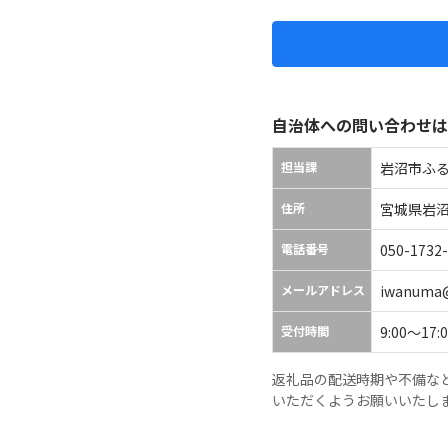
自治体への問い合わせは
担当課
岩沼市ふ
住所
宮城県岩
電話番号
050-1732
メールアドレス
iwanuma@
受付時間
9:00～17
返礼品の配送時期や不備な
いただくようお願いいたし