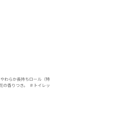
るやわらか長持ちロール（特
花の香りつき。  ＃トイレッ