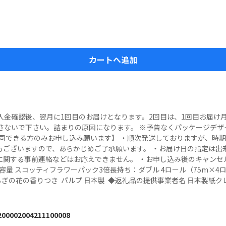
カートへ追加
入金確認後、翌月に1回目のお届けとなります。2回目は、1回目お届け
流さないで下さい。詰まりの原因になります。 ※予告なくパッケージデ
賛同できる方のみお申し込み願います】 ・順次発送しておりますが、時
もございますので、あらかじめご了承願います。 ・お届け日の指定は出来
に関する事前連絡などはお応えできません。 ・お申し込み後のキャンセ
返礼品の容量 スコッティフラワーパック3倍長持ち：ダブル 4ロール（75m×
ぎの花の香りつき  パルプ 日本製  ◆返礼品の提供事業者名 日本製紙
200002004211100008