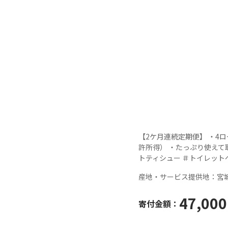
【2ケ月連続定期便】 ・4
許所得） ・たっぷり使えて
トティシュー ＃トイレット
産地・サービス提供地：
宮
47,000
寄付金額：