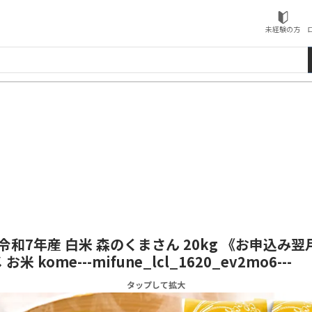
ローソンふるさと納税
未経験の方
和7年産 白米 森のくまさん 20kg 《お申込み
米 kome---mifune_lcl_1620_ev2mo6---
タップして拡大