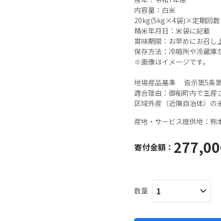
内容量：白米

20kg(5kg×4袋)×定期回数

精米年月日：米袋に記載

賞味期限：お早めにお召し上
保存方法：冷暗所や冷蔵庫な
※画像はイメージです。

地場産品基準 　告示第5条第
適合理由：御船町内で生産
産地・サービス提供地：
熊
277,00
寄付金額：
数量