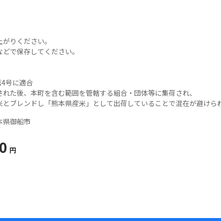
がりください。

どで保存してください。

4号に適合

された後、本町を含む範囲を管轄する組合・団体等に集荷され、

本県御船市
0
円