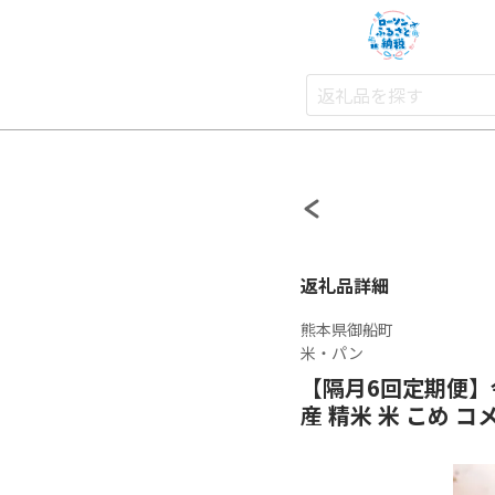
返礼品詳細
熊本県御船町
米・パン
【隔月6回定期便】令
産 精米 米 こめ コメ お