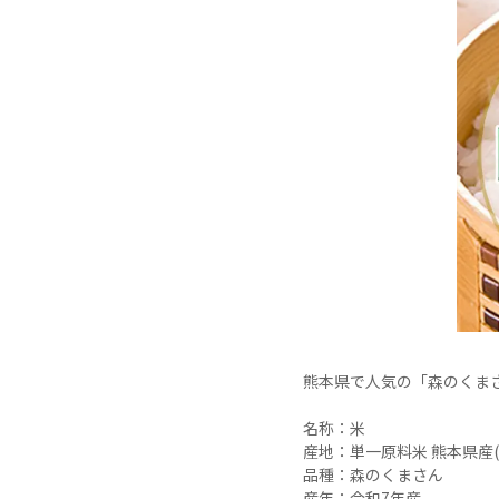
熊本県で人気の「森のくまさ
名称：米

産地：単一原料米 熊本県産(
品種：森のくまさん

産年：令和7年産
