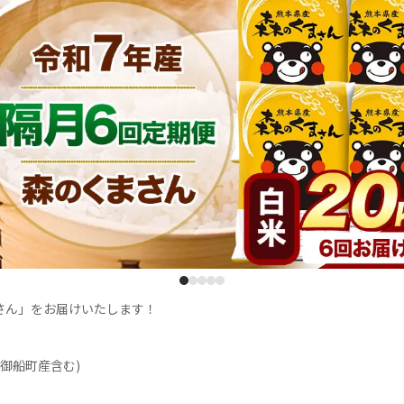
1
2
3
4
5
ん」をお届けいたします！

御船町産含む)
