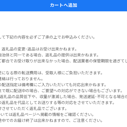
カートへ追加
して下記の内容を必ずご了承の上でお申込みください。

返礼品の変更･返品はお受け出来かねます。

自治体と同一である場合、返礼品の提供は出来かねます。

ご都合でお受け取りが出来なかった場合、配送業者の保管期限を過ぎて
更になる際の転送費用は、受取人様にご負担いただきます。

絡は行っておりません。

の配送指定は備考欄にご入力いただいても対応出来かねます。

点で既に配送中の場合、ご要望への対応ができない場合もございます。

返礼品の品質低下や、収量が激減した場合、発送遅延･不可となる場合が
の返礼品を代品としてお送りする等の対応をさせていただきます。

させていただく返礼品でございます。

ついては返礼品ページへ掲載の情報をご確認ください。
