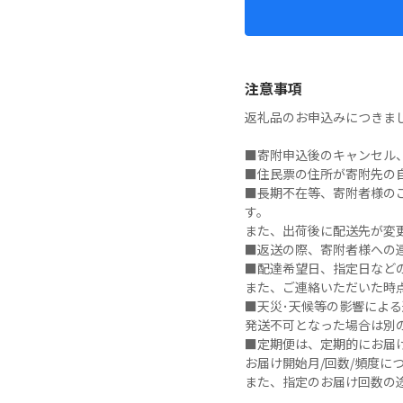
注意事項
返礼品のお申込みにつきま
■寄附申込後のキャンセル、
■住民票の住所が寄附先の
■長期不在等、寄附者様の
す。

また、出荷後に配送先が変
■返送の際、寄附者様への連
■配達希望日、指定日など
また、ご連絡いただいた時
■天災･天候等の影響による
発送不可となった場合は別
■定期便は、定期的にお届け
お届け開始月/回数/頻度に