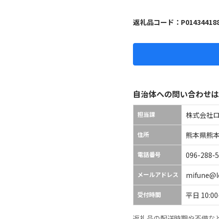
返礼品コード：
P01434418
自治体への問い合わせは
担当課
株式会社
住所
熊本県熊本市
電話番号
096-288-
メールアドレス
mifune@lo
受付時間
平日 10:
返礼品の配送時期や不備な