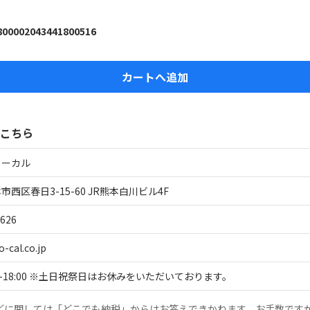
800002043441800516
カートへ追加
こちら
ローカル
西区春日3-15-60 JR熊本白川ビル4F
5626
-cal.co.jp
00-18:00 ※土日祝祭日はお休みをいただいております。
どに関しては「どこでも納税」からはお答えできかねます。お手数です