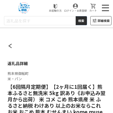
ローソンふるさと納税
未経験の方
ログイン・会員登録
カート
検索
詳細検索
返礼品詳細
熊本県御船町
米・パン
【6回隔月定期便】【2ヶ月に1回届く】熊
本ふるさと無洗米 5kg 訳あり《お申込み翌
月から出荷） 米 コメ こめ 熊本県産 米 ふ
るさと納税 わけあり 以上のお米ならこれ
お米 おこめ 熊本 むせんまい kome muse