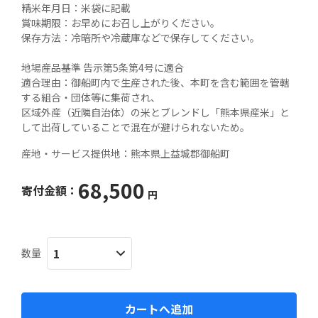
精米年月日：米袋に記載

賞味期限：お早めにお召し上がりください。

保存方法：冷暗所や冷蔵庫などで保存してください。

地場産品基準 告示第5条第4号に適合

適合理由：御船町内で生産された後、本町を含む範囲を管轄
する組合・団体等に集荷され、

区域外産（近隣自治体）の米とブレンドし「熊本県産米」と
して出荷していることで混在が避けられないため。
産地・サービス提供地：
熊本県上益城郡御船町
68,500
寄付金額：
円
数量
カートへ追加