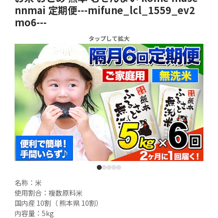
nnmai 定期便---mifune_lcl_1559_ev2
mo6---
タップして拡大
1
2
3
4
5
名称：米

使用割合：複数原料米

国内産 10割（ 熊本県 10割）

内容量：5kg
